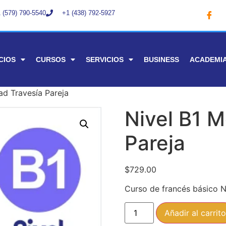
 (579) 790-5540
+1 (438) 792-5927
CIOS
CURSOS
SERVICIOS
BUSINESS
ACADEMI
ad Travesía Pareja
Nivel B1 M
Pareja
$
729.00
Curso de francés básico Ni
Añadir al carrito