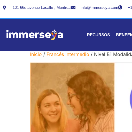
101 66e avenue Lasalle , Montreal
info@immerseya.com
+1
RECURSOS
BENEFI
Inicio
/
Francés Intermedio
/ Nivel B1 Modalid