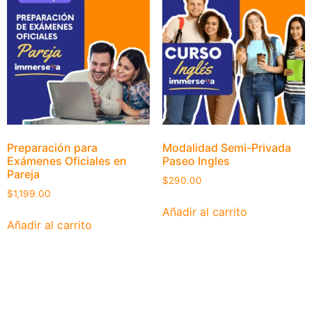
Preparación para
Modalidad Semi-Privada
Exámenes Oficiales en
Paseo Ingles
Pareja
$
290.00
$
1,199.00
Añadir al carrito
Añadir al carrito