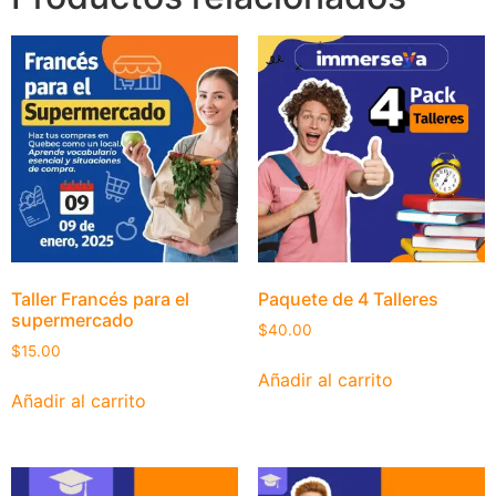
Taller Francés para el
Paquete de 4 Talleres
supermercado
$
40.00
$
15.00
Añadir al carrito
Añadir al carrito