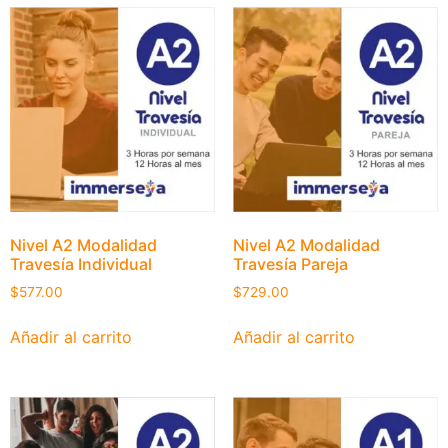
Nivel A2 Modalidad
Nivel A2 Modalidad
Travesía Individual
Travesía Pareja
$
577.00
$
729.00
Añadir al carrito
Añadir al carrito