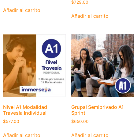
$
729.00
Añadir al carrito
Añadir al carrito
Nivel A1 Modalidad
Grupal Semiprivado A1
Travesía Individual
Sprint
$
577.00
$
650.00
Añadir al carrito
Añadir al carrito