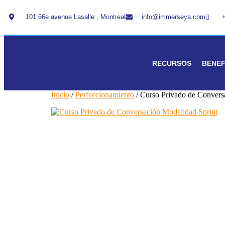
101 66e avenue Lasalle , Montreal
info@immerseya.com
+
RECURSOS
BENEF
Inicio
/
Perfeccionamiento
/ Curso Privado de Convers