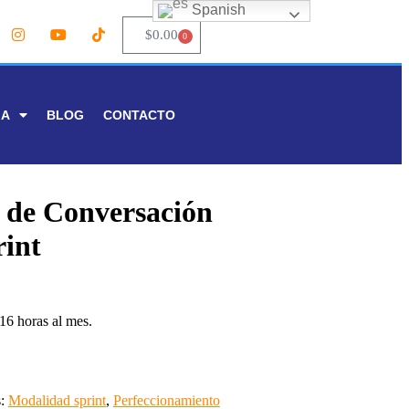
Spanish
$
0.00
0
IA
BLOG
CONTACTO
 de Conversación
int
16 horas al mes.
s:
Modalidad sprint
,
Perfeccionamiento