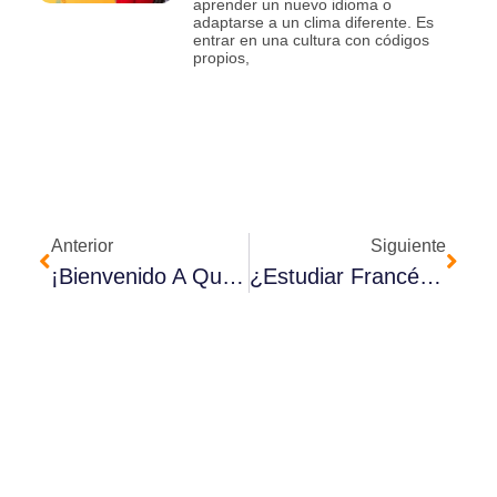
aprender un nuevo idioma o
adaptarse a un clima diferente. Es
entrar en una cultura con códigos
propios,
Anterior
Siguiente
¡Bienvenido A Quebec! ¿Y Ahora Qué? Esto Es Lo Primero Que Debes Hacer Al Llegar
¿Estudiar Francés En Línea Funciona? Descubre Las Ventajas Y Desafíos