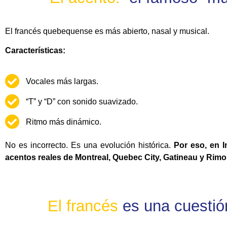
El francés quebequense es más abierto, nasal y musical.
Características:
Vocales más largas.
“T” y “D” con sonido suavizado.
Ritmo más dinámico.
No es incorrecto. Es una evolución histórica.
Por eso, en 
acentos reales de Montreal, Quebec City, Gatineau y Rimo
E
l
f
r
a
n
c
é
s
es una cuestió