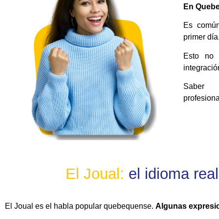
En Quebe
Es común
primer día
Esto no s
integració
Saber 
profesiona
E
l
J
o
u
a
l
:
el idioma real
El Joual es el habla popular quebequense.
Algunas expresi