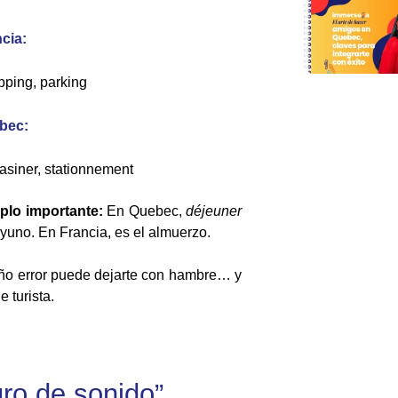
cia:
ping, parking
bec:
siner, stationnement
plo importante:
En Quebec,
déjeuner
ayuno.
En Francia, es el almuerzo.
o error puede dejarte con hambre… y
e turista.
ro de sonido”