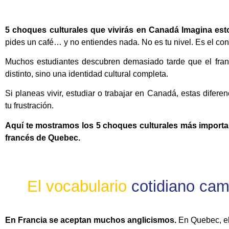
5 choques culturales que vivirás en Canadá
Imagina est
pides un café… y no entiendes nada.
No es tu nivel. Es el con
Muchos estudiantes descubren demasiado tarde que el fra
distinto, sino una identidad cultural completa.
Si planeas vivir, estudiar o trabajar en Canadá, estas difer
tu frustración.
Aquí te mostramos los 5 choques culturales más important
francés de Quebec.
E
l
v
o
c
a
b
u
l
a
r
i
o
cotidiano cam
En Francia se aceptan muchos anglicismos.
En Quebec, el