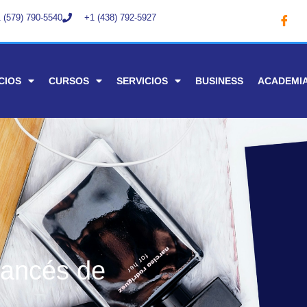
 (579) 790-5540
+1 (438) 792-5927
CIOS
CURSOS
SERVICIOS
BUSINESS
ACADEMI
rancés de