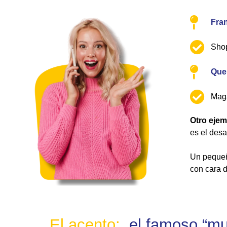
Fran
Shop
Que
Maga
Otro ejem
es el des
Un pequeñ
con cara d
E
l
a
c
e
n
t
o
:
el famoso “mu