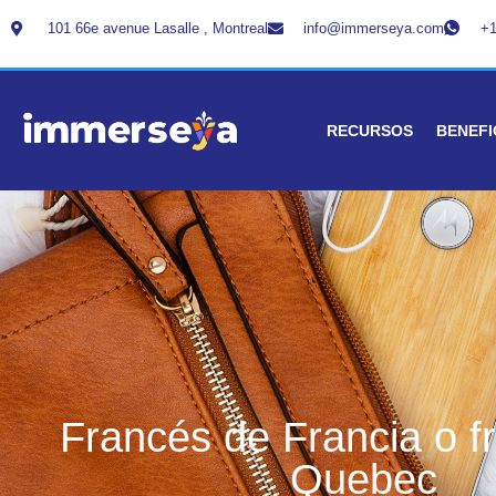
101 66e avenue Lasalle , Montreal
info@immerseya.com
+1
RECURSOS
BENEFI
Francés de Francia o f
Quebec