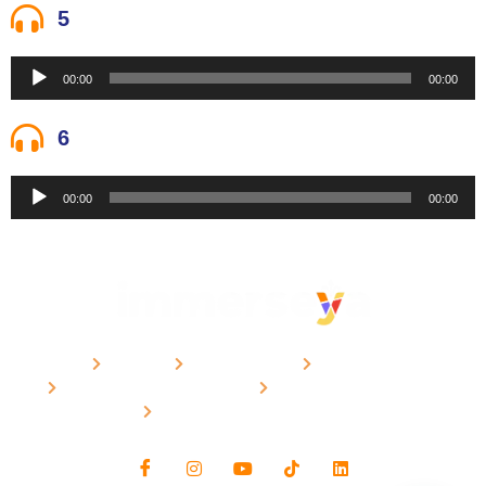
audio
5
Reproductor
00:00
00:00
de
audio
6
Reproductor
00:00
00:00
de
audio
CURSOS
METODOLOGÍA
CONTACTO
POLÍTICAS DE PRIVACIDAD
POLÍTICAS IMMERSEYA
PREGUNTAS FRECUENTES