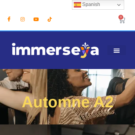
Spanish
0
Automne A2