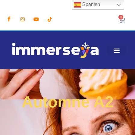
Spanish
0
Automne A2