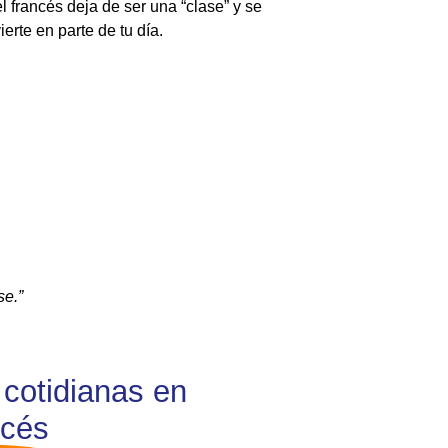
el francés deja de ser una “clase” y se
ierte en parte de tu día.
se.”
 cotidianas en
ncés