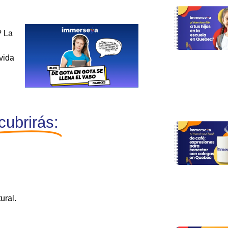
?
La
vida
cubrirás:
ural.