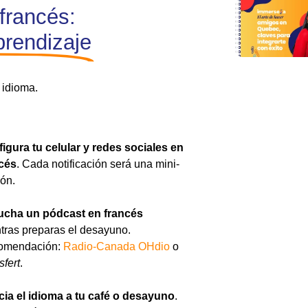
francés:
prendizaje
 idioma.
igura tu celular y redes sociales en
cés
. Cada notificación será una mini-
ión.
ucha un pódcast en francés
tras preparas el desayuno.
omendación:
Radio-Canada OHdio
o
sfert
.
ia el idioma a tu café o desayuno
.