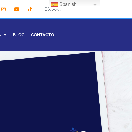
Spanish
0
$
0.00
A
BLOG
CONTACTO