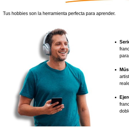
Tus hobbies son la herramienta perfecta para aprender.
Seri
fran
para
Mús
arti
real
Ejer
fran
dobl