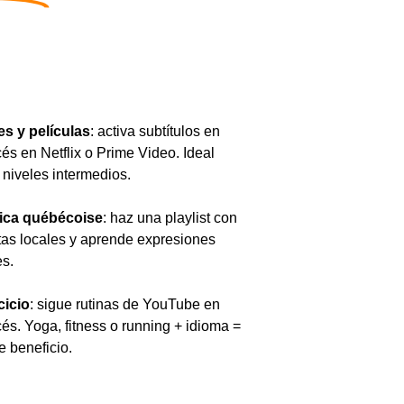
es y películas
: activa subtítulos en
cés en Netflix o Prime Video. Ideal
 niveles intermedios.
ica québécoise
: haz una playlist con
stas locales y aprende expresiones
es.
cicio
: sigue rutinas de YouTube en
cés. Yoga, fitness o running + idioma =
e beneficio.