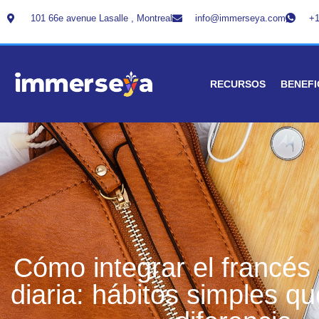
101 66e avenue Lasalle , Montreal
info@immerseya.com
+1
RECURSOS
BENEFI
Cómo integrar el francés 
diaria: hábitos simples q