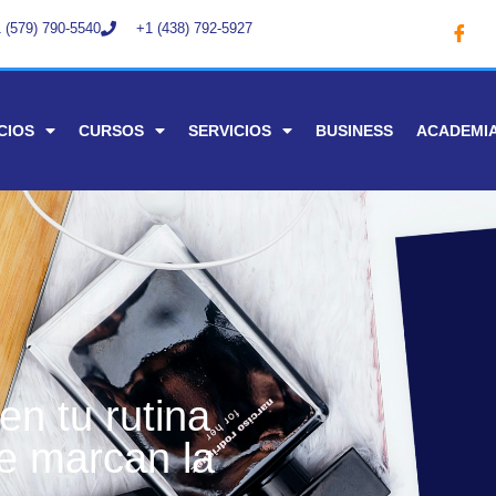
 (579) 790-5540
+1 (438) 792-5927
CIOS
CURSOS
SERVICIOS
BUSINESS
ACADEMI
en tu rutina
ue marcan la