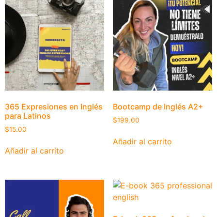
365 Expresiones en Inglés
Bootcamp de Inglés A2+
para Latinos
$
199.00
$
15.00
Añadir al carrito
Añadir al carrito