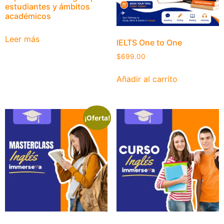
estudiantes y ámbitos
académicos
Leer más
IELTS One to One
$
699.00
Añadir al carrito
¡Oferta!