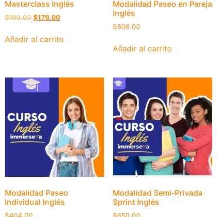
Masterclass Inglés
Modalidad Paseo en Pareja
Inglés
$
199.00
$
179.00
$
506.00
Añadir al carrito
Añadir al carrito
Modalidad Paseo
Modalidad Semi-Privada
Individual Inglés
Sprint Inglés
$
404.00
$
650.00