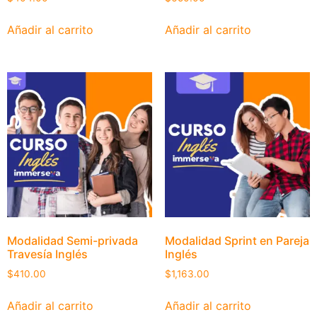
Añadir al carrito
Añadir al carrito
Modalidad Semi-privada
Modalidad Sprint en Pareja
Travesía Inglés
Inglés
$
410.00
$
1,163.00
Añadir al carrito
Añadir al carrito