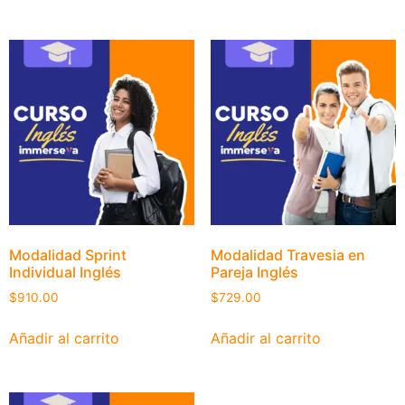
Modalidad Sprint
Modalidad Travesia en
Individual Inglés
Pareja Inglés
$
910.00
$
729.00
Añadir al carrito
Añadir al carrito