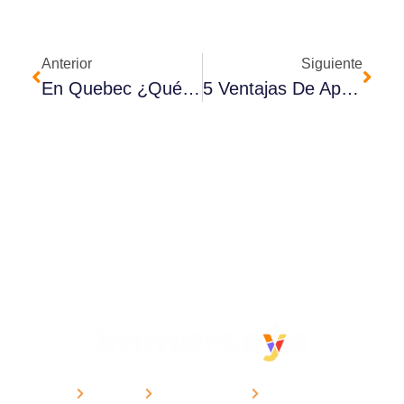
Anterior
Siguiente
En Quebec ¿Qué Significa “tabarnak”? Conoce Las Palabrotas Y Expresiones
5 Ventajas De Aprender Francés Québécois Con Profesores Nativos De Quebec
CURSOS
METODOLOGÍA
CONTACTO