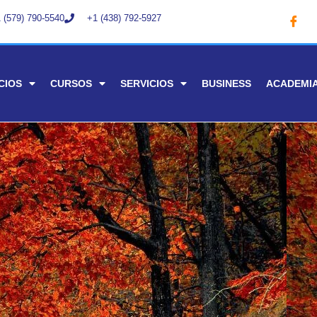
 (579) 790-5540
+1 (438) 792-5927
CIOS
CURSOS
SERVICIOS
BUSINESS
ACADEMI