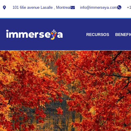
101 66e avenue Lasalle , Montreal
info@immerseya.com
+1
RECURSOS
BENEFI