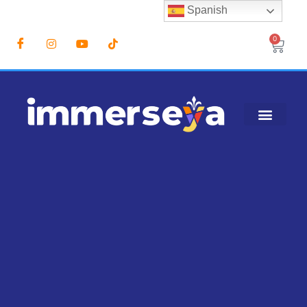
Spanish
0